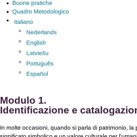
Buone pratiche
Quadro Metodologico
Italiano
Nederlands
English
Latviešu
Português
Español
Modulo 1.
Identificazione e catalogazio
In molte occasioni, quando si parla di patrimonio, la
significato simbolico e un valore culturale per l’uma