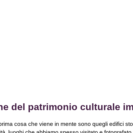
ne del patrimonio culturale im
 prima cosa che viene in mente sono quegli edifici st
nità, luoghi che abbiamo spesso visitato e fotografat