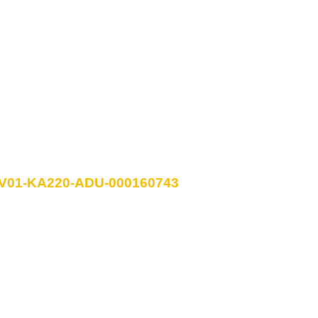
-LV01-KA220-ADU-000160743
ropeia. Os pontos de vista e as opiniões
utor(es) e não refletem necessariamente a posição
 Agência Estatal para o Desenvolvimento da
a União Europeia nem a SEDA podem ser tidos
ssas opiniões.
Política de cookies