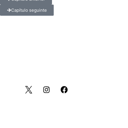
Capítulo seguinte
HIGHRES é uma iniciativa Erasmus+ que visa
promover a narração de histórias digitais como
uma ferramenta poderosa para preservar o
património cultural intangível, ao mesmo tempo
que promove oportunidades e equidade nas
comunidades rurais.