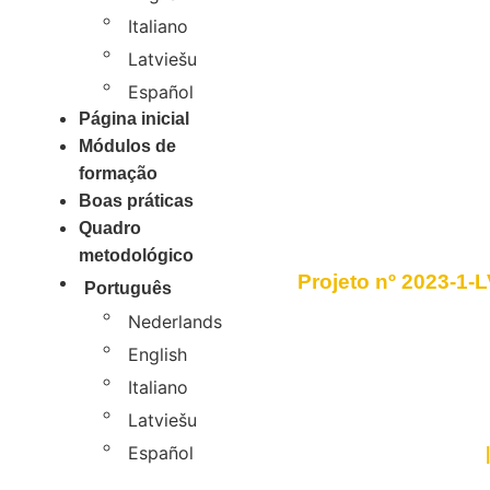
Italiano
Latviešu
Español
Página inicial
Módulos de
formação
Boas práticas
Quadro
metodológico
Projeto nº 2023-1
Português
Financiado pela União Eu
Nederlands
expressas são as do(s) a
English
da União Europeia ou da
Educação (SEDA). Nem 
Italiano
como responsáveis por e
Latviešu
Español
Política de privacidade
|