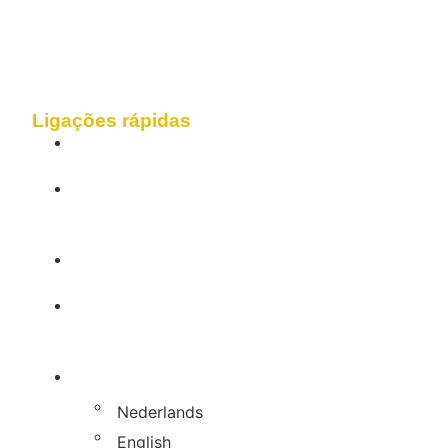
Ligações rápidas
Página inicial
Módulos de
formação
Boas práticas
Quadro
metodológico
Português
Nederlands
English