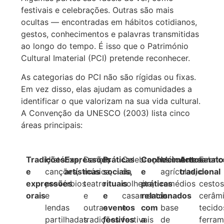
festivais e celebrações. Outras são mais
ocultas — encontradas em hábitos cotidianos,
gestos, conhecimentos e palavras transmitidas
ao longo do tempo. É isso que o Património
Cultural Imaterial (PCI) pretende reconhecer.
As categorias do PCI não são rígidas ou fixas.
Em vez disso, elas ajudam as comunidades a
identificar o que valorizam na sua vida cultural.
A Convenção da UNESCO (2003) lista cinco
áreas principais:
Tradições
Histórias,
Expressões
Dança,
Práticas
Celebrações
Conhecimentos
Métodos
Artesanato
Fabric
e
canções,
artísticas
música,
sociais,
da
e
agrícolas,
tradicional
de
expressões
provérbios
teatro
rituais
colheita,
práticas
remédios
cestos
orais
e
e
e
casamentos
relacionados
à
cerâmi
lendas
outras
eventos
e
com
base
tecido
partilhadas
tradições
festivos
festivais
a
de
ferram