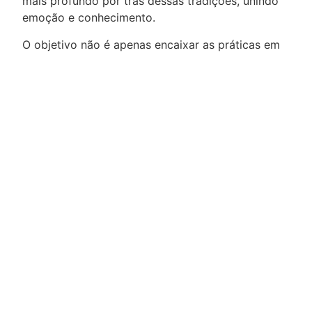
mais profundo por trás dessas tradições, unindo
emoção e conhecimento.
O objetivo não é apenas encaixar as práticas em
categorias, mas honrar o que a própria
comunidade considera significativo. Como diz
Freire (2005), o ensino começa com a escuta.
Proteger o PCI também significa ouvir, respeitar e
criar juntos um significado comum.
Capítulo
Capítulo
anterior
seguinte
HIGHRES é uma iniciativa Erasmus+ que visa