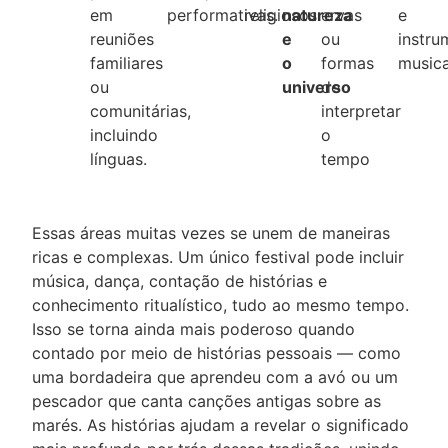
em
performativas.
religiosos.
natureza
ervas
e
reuniões
e
ou
instru
familiares
o
formas
musica
ou
universo
de
comunitárias,
interpretar
incluindo
o
línguas.
tempo
Essas áreas muitas vezes se unem de maneiras
ricas e complexas. Um único festival pode incluir
música, dança, contação de histórias e
conhecimento ritualístico, tudo ao mesmo tempo.
Isso se torna ainda mais poderoso quando
contado por meio de histórias pessoais — como
uma bordadeira que aprendeu com a avó ou um
pescador que canta canções antigas sobre as
marés. As histórias ajudam a revelar o significado